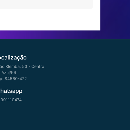
ocalização
ão Klemba, 53 - Centro
o Azul/PR
p: 84560-422
hatsapp
 991110474