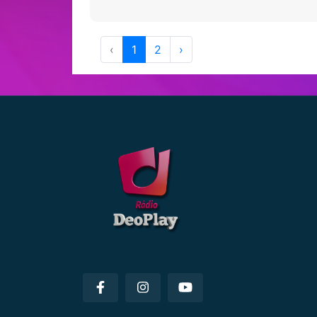
‹
1
2
›