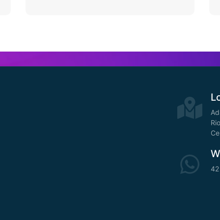
L
Ad
Ri
Ce
W
42