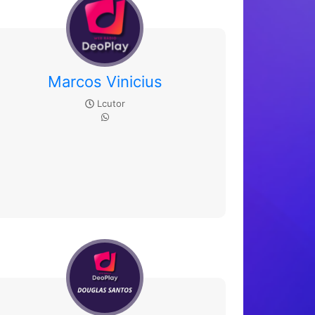
Marcos Vinicius
Lcutor