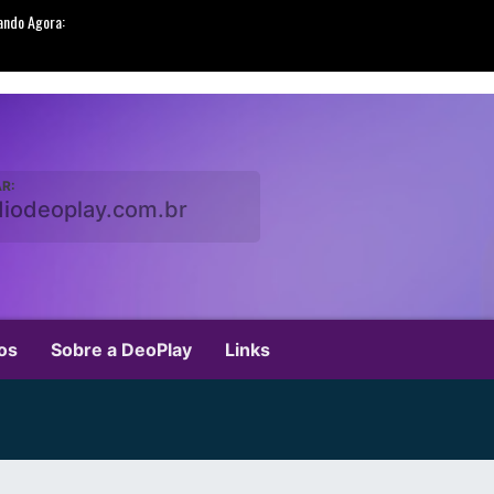
R:
diodeoplay.com.br
os
Sobre a DeoPlay
Links