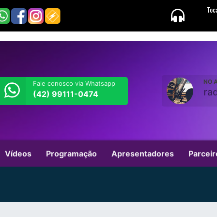
NO A
Fale conosco via Whatsapp
ra
(42) 99111-0474
Vídeos
Programação
Apresentadores
Parceir