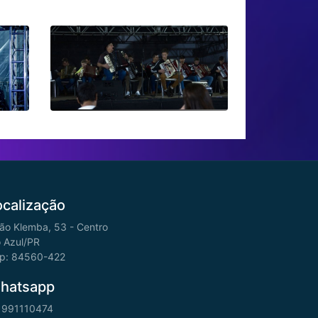
ocalização
ão Klemba, 53 - Centro
o Azul/PR
p: 84560-422
hatsapp
 991110474