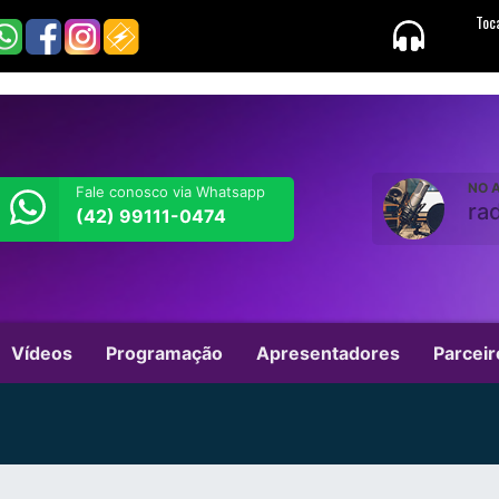
NO A
Fale conosco via Whatsapp
ra
(42) 99111-0474
Vídeos
Programação
Apresentadores
Parceir