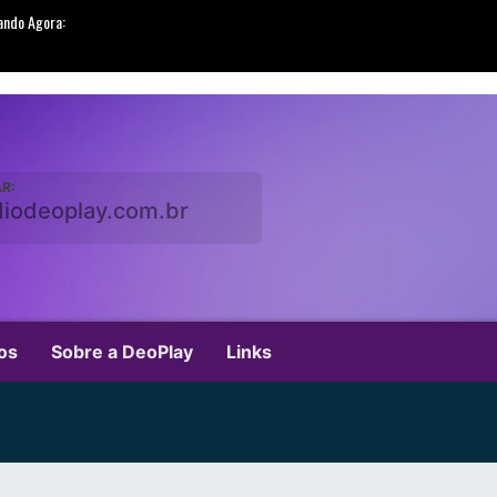
R:
diodeoplay.com.br
os
Sobre a DeoPlay
Links