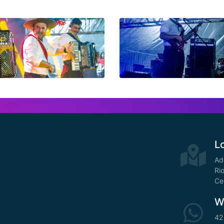
L
Ad
Ri
Ce
W
42