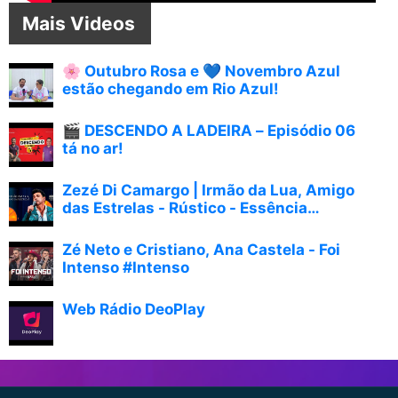
Mais Videos
🌸 Outubro Rosa e 💙 Novembro Azul
estão chegando em Rio Azul!
🎬 DESCENDO A LADEIRA – Episódio 06
tá no ar!
Zezé Di Camargo | Irmão da Lua, Amigo
das Estrelas - Rústico - Essência
(Videoclipe Oficial)
Zé Neto e Cristiano, Ana Castela - Foi
Intenso #Intenso
Web Rádio DeoPlay